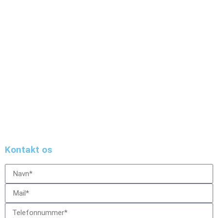
Zietwing
Egå Havvej 21
8250 Egå
Danmark
Kontakt
Om os
Kontakt os